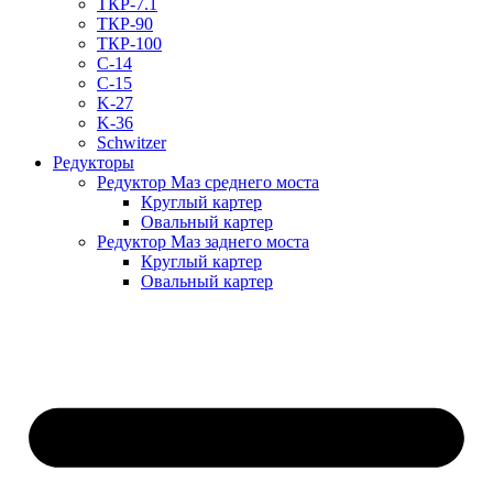
ТКР-7.1
ТКР-90
ТКР-100
C-14
C-15
K-27
K-36
Schwitzer
Редукторы
Редуктор Маз среднего моста
Круглый картер
Овальный картер
Редуктор Маз заднего моста
Круглый картер
Овальный картер