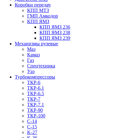
Коробки передач
КПП МТЗ
ГМП Амкодор
КПП ЯМЗ
КПП ЯМЗ 236
КПП ЯМЗ 238
КПП ЯМЗ 239
Механизмы рулевые
Маз
Камаз
Газ
Спецтехника
Уаз
Турбокомпрессоры
ТКР-6
ТКР-6.1
ТКР-6.5
ТКР-7
ТКР-7.1
ТКР-90
ТКР-100
C-14
C-15
K-27
K-36