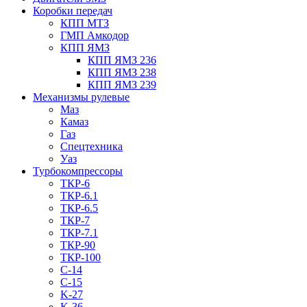
Коробки передач
КПП МТЗ
ГМП Амкодор
КПП ЯМЗ
КПП ЯМЗ 236
КПП ЯМЗ 238
КПП ЯМЗ 239
Механизмы рулевые
Маз
Камаз
Газ
Спецтехника
Уаз
Турбокомпрессоры
ТКР-6
ТКР-6.1
ТКР-6.5
ТКР-7
ТКР-7.1
ТКР-90
ТКР-100
C-14
C-15
K-27
K-36