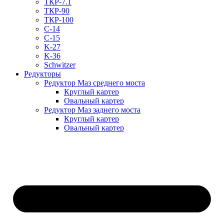
ТКР-7.1
ТКР-90
ТКР-100
C-14
C-15
K-27
K-36
Schwitzer
Редукторы
Редуктор Маз среднего моста
Круглый картер
Овальный картер
Редуктор Маз заднего моста
Круглый картер
Овальный картер