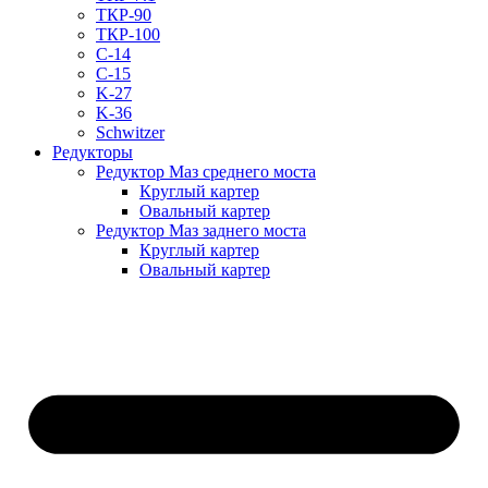
ТКР-90
ТКР-100
C-14
C-15
K-27
K-36
Schwitzer
Редукторы
Редуктор Маз среднего моста
Круглый картер
Овальный картер
Редуктор Маз заднего моста
Круглый картер
Овальный картер