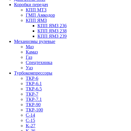
Коробки передач
КПП МТЗ
ГМП Амкодор
КПП ЯМЗ
КПП ЯМЗ 236
КПП ЯМЗ 238
КПП ЯМЗ 239
Механизмы рулевые
Маз
Камаз
Газ
Спецтехника
Уаз
Турбокомпрессоры
ТКР-6
ТКР-6.1
ТКР-6.5
ТКР-7
ТКР-7.1
ТКР-90
ТКР-100
C-14
C-15
K-27
K-36