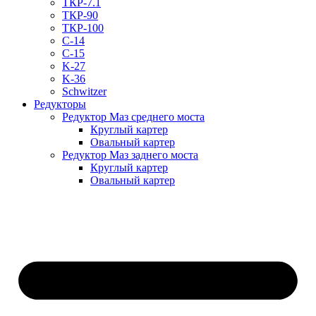
ТКР-7.1
ТКР-90
ТКР-100
C-14
C-15
K-27
K-36
Schwitzer
Редукторы
Редуктор Маз среднего моста
Круглый картер
Овальный картер
Редуктор Маз заднего моста
Круглый картер
Овальный картер