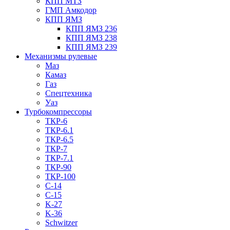
КПП МТЗ
ГМП Амкодор
КПП ЯМЗ
КПП ЯМЗ 236
КПП ЯМЗ 238
КПП ЯМЗ 239
Механизмы рулевые
Маз
Камаз
Газ
Спецтехника
Уаз
Турбокомпрессоры
ТКР-6
ТКР-6.1
ТКР-6.5
ТКР-7
ТКР-7.1
ТКР-90
ТКР-100
C-14
C-15
K-27
K-36
Schwitzer