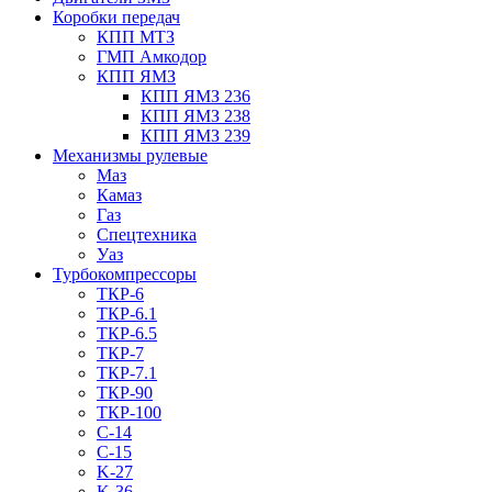
Коробки передач
КПП МТЗ
ГМП Амкодор
КПП ЯМЗ
КПП ЯМЗ 236
КПП ЯМЗ 238
КПП ЯМЗ 239
Механизмы рулевые
Маз
Камаз
Газ
Спецтехника
Уаз
Турбокомпрессоры
ТКР-6
ТКР-6.1
ТКР-6.5
ТКР-7
ТКР-7.1
ТКР-90
ТКР-100
C-14
C-15
K-27
K-36