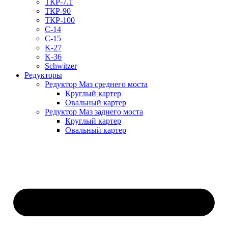
ТКР-7.1
ТКР-90
ТКР-100
C-14
C-15
K-27
K-36
Schwitzer
Редукторы
Редуктор Маз среднего моста
Круглый картер
Овальный картер
Редуктор Маз заднего моста
Круглый картер
Овальный картер