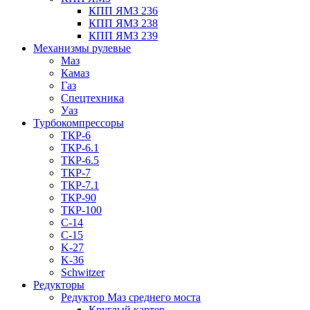
КПП ЯМЗ 236
КПП ЯМЗ 238
КПП ЯМЗ 239
Механизмы рулевые
Маз
Камаз
Газ
Спецтехника
Уаз
Турбокомпрессоры
ТКР-6
ТКР-6.1
ТКР-6.5
ТКР-7
ТКР-7.1
ТКР-90
ТКР-100
C-14
C-15
K-27
K-36
Schwitzer
Редукторы
Редуктор Маз среднего моста
Круглый картер