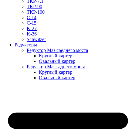
ТКР-7.1
ТКР-90
ТКР-100
C-14
C-15
K-27
K-36
Schwitzer
Редукторы
Редуктор Маз среднего моста
Круглый картер
Овальный картер
Редуктор Маз заднего моста
Круглый картер
Овальный картер