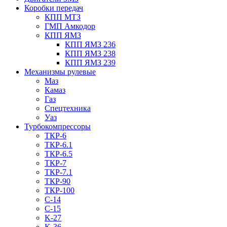
Коробки передач
КПП МТЗ
ГМП Амкодор
КПП ЯМЗ
КПП ЯМЗ 236
КПП ЯМЗ 238
КПП ЯМЗ 239
Механизмы рулевые
Маз
Камаз
Газ
Спецтехника
Уаз
Турбокомпрессоры
ТКР-6
ТКР-6.1
ТКР-6.5
ТКР-7
ТКР-7.1
ТКР-90
ТКР-100
C-14
C-15
K-27
K-36