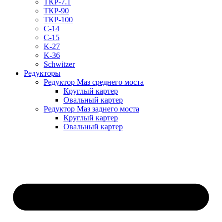
ТКР-7.1
ТКР-90
ТКР-100
C-14
C-15
K-27
K-36
Schwitzer
Редукторы
Редуктор Маз среднего моста
Круглый картер
Овальный картер
Редуктор Маз заднего моста
Круглый картер
Овальный картер