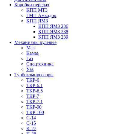
Коробки передач
КПП МТЗ
ГМП Амкодор
КПП ЯМЗ
КПП ЯМЗ 236
КПП ЯМЗ 238
КПП ЯМЗ 239
Механизмы рулевые
Маз
Камаз
Газ
Спецтехника
Уаз
Турбокомпрессоры
ТКР-6
ТКР-6.1
ТКР-6.5
ТКР-7
ТКР-7.1
ТКР-90
ТКР-100
C-14
C-15
K-27
K-36