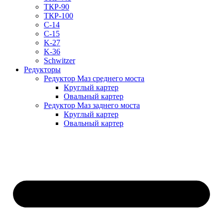
ТКР-90
ТКР-100
C-14
C-15
K-27
K-36
Schwitzer
Редукторы
Редуктор Маз среднего моста
Круглый картер
Овальный картер
Редуктор Маз заднего моста
Круглый картер
Овальный картер