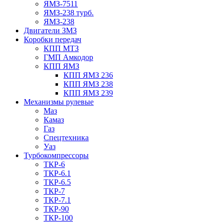
ЯМЗ-7511
ЯМЗ-238 турб.
ЯМЗ-238
Двигатели ЗМЗ
Коробки передач
КПП МТЗ
ГМП Амкодор
КПП ЯМЗ
КПП ЯМЗ 236
КПП ЯМЗ 238
КПП ЯМЗ 239
Механизмы рулевые
Маз
Камаз
Газ
Спецтехника
Уаз
Турбокомпрессоры
ТКР-6
ТКР-6.1
ТКР-6.5
ТКР-7
ТКР-7.1
ТКР-90
ТКР-100