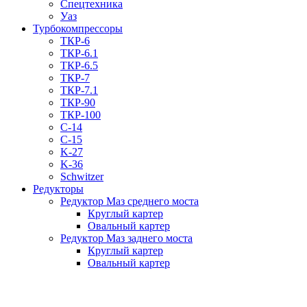
Спецтехника
Уаз
Турбокомпрессоры
ТКР-6
ТКР-6.1
ТКР-6.5
ТКР-7
ТКР-7.1
ТКР-90
ТКР-100
C-14
C-15
K-27
K-36
Schwitzer
Редукторы
Редуктор Маз среднего моста
Круглый картер
Овальный картер
Редуктор Маз заднего моста
Круглый картер
Овальный картер