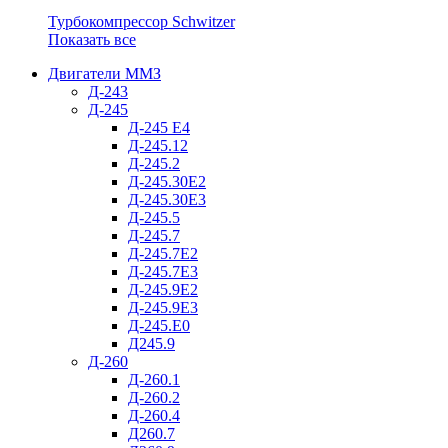
Турбокомпрессор Schwitzer
Показать все
Двигатели ММЗ
Д-243
Д-245
Д-245 Е4
Д-245.12
Д-245.2
Д-245.30Е2
Д-245.30Е3
Д-245.5
Д-245.7
Д-245.7Е2
Д-245.7Е3
Д-245.9Е2
Д-245.9Е3
Д-245.Е0
Д245.9
Д-260
Д-260.1
Д-260.2
Д-260.4
Д260.7