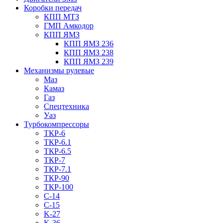
Коробки передач
КПП МТЗ
ГМП Амкодор
КПП ЯМЗ
КПП ЯМЗ 236
КПП ЯМЗ 238
КПП ЯМЗ 239
Механизмы рулевые
Маз
Камаз
Газ
Спецтехника
Уаз
Турбокомпрессоры
ТКР-6
ТКР-6.1
ТКР-6.5
ТКР-7
ТКР-7.1
ТКР-90
ТКР-100
C-14
C-15
K-27
K-36