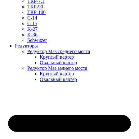
ТКР-7.1
ТКР-90
ТКР-100
C-14
C-15
K-27
K-36
Schwitzer
Редукторы
Редуктор Маз среднего моста
Круглый картер
Овальный картер
Редуктор Маз заднего моста
Круглый картер
Овальный картер