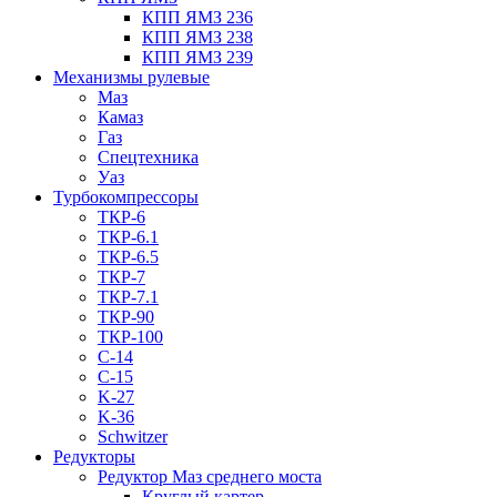
КПП ЯМЗ 236
КПП ЯМЗ 238
КПП ЯМЗ 239
Механизмы рулевые
Маз
Камаз
Газ
Спецтехника
Уаз
Турбокомпрессоры
ТКР-6
ТКР-6.1
ТКР-6.5
ТКР-7
ТКР-7.1
ТКР-90
ТКР-100
C-14
C-15
K-27
K-36
Schwitzer
Редукторы
Редуктор Маз среднего моста
Круглый картер