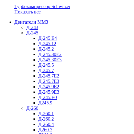
Турбокомпрессор Schwitzer
Показать все
Двигатели ММЗ
Д-243
Д-245
Д-245 Е4
Д-245.12
Д-245.2
Д-245.30Е2
Д-245.30Е3
Д-245.5
Д-245.7
Д-245.7Е2
Д-245.7Е3
Д-245.9Е2
Д-245.9Е3
Д-245.Е0
Д245.9
Д-260
Д-260.1
Д-260.2
Д-260.4
Д260.7