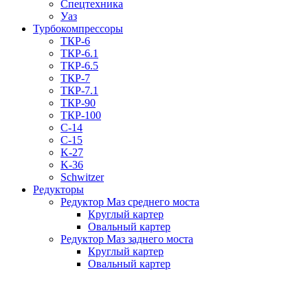
Спецтехника
Уаз
Турбокомпрессоры
ТКР-6
ТКР-6.1
ТКР-6.5
ТКР-7
ТКР-7.1
ТКР-90
ТКР-100
C-14
C-15
K-27
K-36
Schwitzer
Редукторы
Редуктор Маз среднего моста
Круглый картер
Овальный картер
Редуктор Маз заднего моста
Круглый картер
Овальный картер