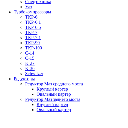
Спецтехника
Уаз
Турбокомпрессоры
ТКР-6
ТКР-6.1
ТКР-6.5
ТКР-7
ТКР-7.1
ТКР-90
ТКР-100
C-14
C-15
K-27
K-36
Schwitzer
Редукторы
Редуктор Маз среднего моста
Круглый картер
Овальный картер
Редуктор Маз заднего моста
Круглый картер
Овальный картер