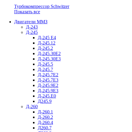
Турбокомпрессор Schwitzer
Показать все
Двигатели ММЗ
Д-243
Д-245
Д-245 Е4
Д-245.12
Д-245.2
Д-245.30Е2
Д-245.30Е3
Д-245.5
Д-245.7
Д-245.7Е2
Д-245.7Е3
Д-245.9Е2
Д-245.9Е3
Д-245.Е0
Д245.9
Д-260
Д-260.1
Д-260.2
Д-260.4
Д260.7