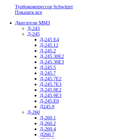
Турбокомпрессор Schwitzer
Показать все
Двигатели ММЗ
Д-243
Д-245
Д-245 Е4
Д-245.12
Д-245.2
Д-245.30Е2
Д-245.30Е3
Д-245.5
Д-245.7
Д-245.7Е2
Д-245.7Е3
Д-245.9Е2
Д-245.9Е3
Д-245.Е0
Д245.9
Д-260
Д-260.1
Д-260.2
Д-260.4
Д260.7