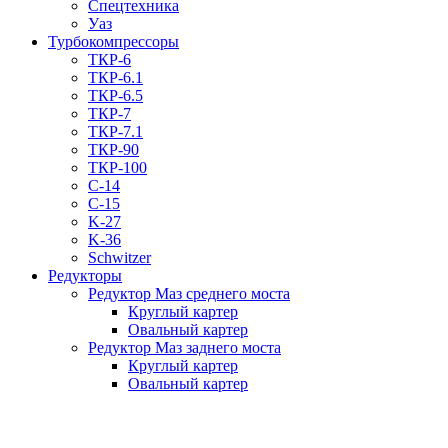
Спецтехника
Уаз
Турбокомпрессоры
ТКР-6
ТКР-6.1
ТКР-6.5
ТКР-7
ТКР-7.1
ТКР-90
ТКР-100
C-14
C-15
K-27
K-36
Schwitzer
Редукторы
Редуктор Маз среднего моста
Круглый картер
Овальный картер
Редуктор Маз заднего моста
Круглый картер
Овальный картер