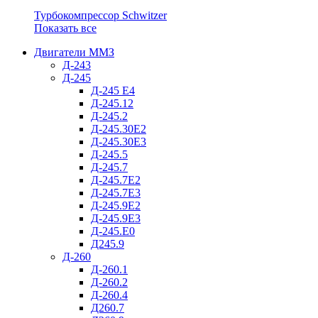
Турбокомпрессор Schwitzer
Показать все
Двигатели ММЗ
Д-243
Д-245
Д-245 Е4
Д-245.12
Д-245.2
Д-245.30Е2
Д-245.30Е3
Д-245.5
Д-245.7
Д-245.7Е2
Д-245.7Е3
Д-245.9Е2
Д-245.9Е3
Д-245.Е0
Д245.9
Д-260
Д-260.1
Д-260.2
Д-260.4
Д260.7