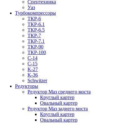
Спецтехника
Уаз
Турбокомпрессоры
ТКР-6
ТКР-6.1
ТКР-6.5
ТКР-7
ТКР-7.1
ТКР-90
ТКР-100
C-14
C-15
K-27
K-36
Schwitzer
Редукторы
Редуктор Маз среднего моста
Круглый картер
Овальный картер
Редуктор Маз заднего моста
Круглый картер
Овальный картер