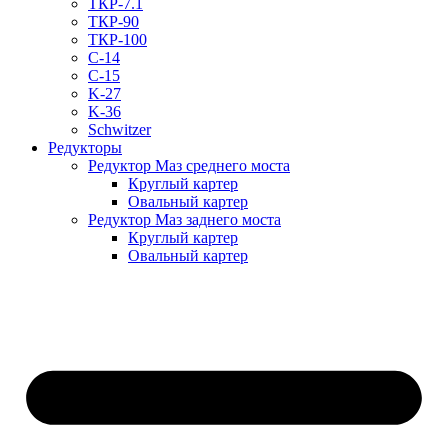
ТКР-7.1
ТКР-90
ТКР-100
C-14
C-15
K-27
K-36
Schwitzer
Редукторы
Редуктор Маз среднего моста
Круглый картер
Овальный картер
Редуктор Маз заднего моста
Круглый картер
Овальный картер