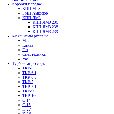
Коробки передач
КПП МТЗ
ГМП Амкодор
КПП ЯМЗ
КПП ЯМЗ 236
КПП ЯМЗ 238
КПП ЯМЗ 239
Механизмы рулевые
Маз
Камаз
Газ
Спецтехника
Уаз
Турбокомпрессоры
ТКР-6
ТКР-6.1
ТКР-6.5
ТКР-7
ТКР-7.1
ТКР-90
ТКР-100
C-14
C-15
K-27
K-36